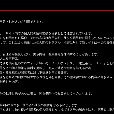
同意された方のみ利用できます。
ナーサイト内での個人間の情報交換を目的として運営されています。
ムを利用された場合、そのお客様は利用規約、及び会員登録に同意したものとみな
よび、これにより発生した個人間のトラブル・損害に対して当サイトは一切の責任
。管理者が発見しだい、掲示内容・会員登録を抹消することがあります。
込み発言行為。
できる掲示板やプロフィール等への「メールアドレス」「電話番号」「URL」など
号などの個人情報を無断で掲載し、他人に迷惑や危害を与える行為。
反する投稿及び閲覧者に対し不快感を与える発言。
講など金銭的利害の発生する表現を含む内容、その他法律に触れる内容の書き込み
判断した内容。
かの犯罪行為があった場合、関係機関への報告を行うものとします。
第4条に基づき、利用者の通信の秘密を守るものとします。
供を通して知り得た利用者の個人情報を次に掲げる各号の場合を除き、第三者に開