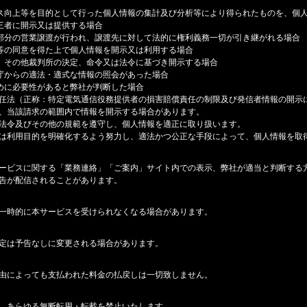
ス向上等を目的として行った個人情報の集計及び分析等により得られたものを、個
三者に開示又は提供する場合
部分の営業譲渡が行われ、譲渡先に対して法的に権利義務一切が引き継がれる場合
等の同意を得た上で個人情報を開示又は利用する場合
、その他裁判所の決定、命令又は法令に基づき開示する場合
庁からの適法・適式な情報の照会があった場合
めに必要性があると弊社が判断した場合
任法（正称：特定電気通信役務提供者の損害賠償責任の制限及び発信者情報の開示
、当該請求の範囲内で情報を開示する場合があります。
法令及びその他の規範を遵守し、個人情報を適正に取り扱います。
は利用目的を明確化するよう努力し、適法かつ公正な手段によって、個人情報を取
ービスに関する「業務連絡」「ご案内」サイト内での表示、弊社が適当と判断する
告が配信されることがあります。
一時的に本サービスを受けられなくなる場合があります。
定は予告なしに変更される場合があります。
由によっても支払われた料金の払戻しは一切致しません。
、あらゆる無断転用・転載を禁止いたします。