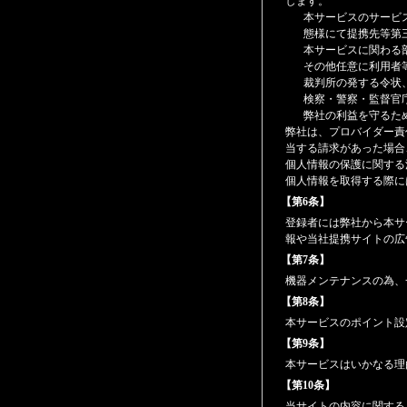
します。
本サービスのサービ
態様にて提携先等第
本サービスに関わる
その他任意に利用者
裁判所の発する令状
検察・警察・監督官
弊社の利益を守るた
弊社は、プロバイダー責
当する請求があった場合
個人情報の保護に関する
個人情報を取得する際に
【第6条】
登録者には弊社から本サ
報や当社提携サイトの広
【第7条】
機器メンテナンスの為、
【第8条】
本サービスのポイント設
【第9条】
本サービスはいかなる理
【第10条】
当サイトの内容に関する