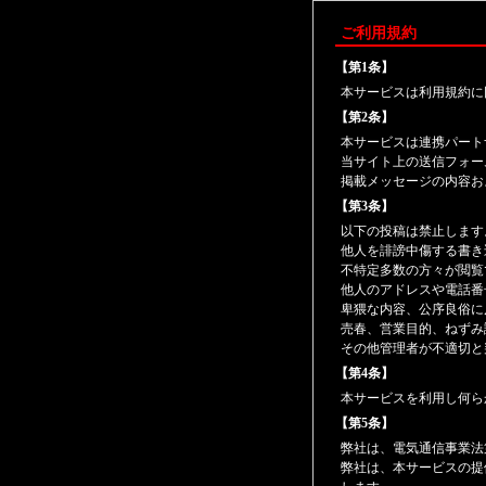
ご利用規約
【第1条】
本サービスは利用規約に
【第2条】
本サービスは連携パート
当サイト上の送信フォー
掲載メッセージの内容お
【第3条】
以下の投稿は禁止します
他人を誹謗中傷する書き
不特定多数の方々が閲覧
他人のアドレスや電話番
卑猥な内容、公序良俗に
売春、営業目的、ねずみ
その他管理者が不適切と
【第4条】
本サービスを利用し何ら
【第5条】
弊社は、電気通信事業法
弊社は、本サービスの提