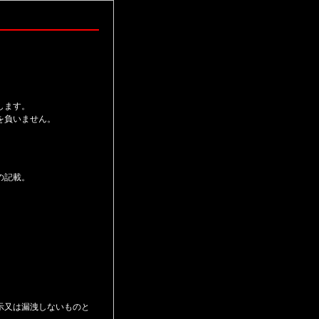
します。
を負いません。
の記載。
。
示又は漏洩しないものと